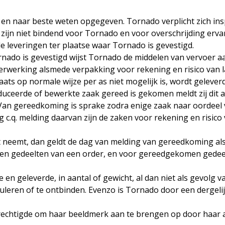
ng en naar beste weten opgegeven. Tornado verplicht zich 
ijn niet bindend voor Tornado en voor overschrijding ervan i
 leveringen ter plaatse waar Tornado is gevestigd.
rnado is gevestigd wijst Tornado de middelen van vervoer aa
, verwerking alsmede verpakking voor rekening en risico van
 op normale wijze per as niet mogelijk is, wordt geleverd 
erde of bewerkte zaak gereed is gekomen meldt zij dit aan
Van gereedkoming is sprake zodra enige zaak naar oordeel
q. melding daarvan zijn de zaken voor rekening en risico v
st neemt, dan geldt de dag van melding van gereedkoming als
men gedeelten van een order, en voor gereedgekomen gede
 en geleverde, in aantal of gewicht, al dan niet als gevolg v
eren of te ontbinden. Evenzo is Tornado door een dergelijk
echtigde om haar beeldmerk aan te brengen op door haar aa