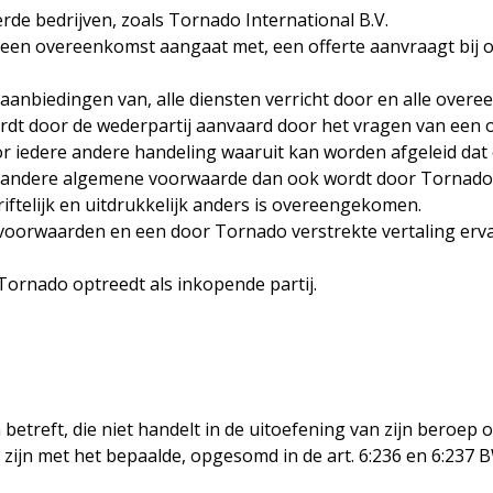
de bedrijven, zoals Tornado International B.V.
 een overeenkomst aangaat met, een offerte aanvraagt bij o
 aanbiedingen van, alle diensten verricht door en alle ove
rdt door de wederpartij aanvaard door het vragen van een o
or iedere andere handeling waaruit kan worden afgeleid da
lke andere algemene voorwaarde dan ook wordt door Tornad
hriftelijk en uitdrukkelijk anders is overeengekomen.
ze voorwaarden en een door Tornado verstrekte vertaling erva
ornado optreedt als inkopende partij.
etreft, die niet handelt in de uitoefening van zijn beroep 
 zijn met het bepaalde, opgesomd in de art. 6:236 en 6:237 B