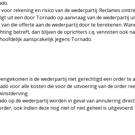
ado.
l voor rekening en risico van de wederpartij. Reclames omtr
 uit een door Tornado op aanvraag van de wederpartij uitgeb
 van die offerte aan de wederpartij door te berekenen. Wan
ting betreft, dan blijven de oprichters c.q. vennoten ook n
oofdelijk aansprakelijk jegens Tornado.
ereengekomen is de wederpartij niet gerechtigd een order te 
ado voor alle kosten die voor de uitvoering van de order re
instderving.
ado op de wederpartij worden in geval van annulering dire
rder, ook indien deze nog niet of niet geheel is uitgevoerd.