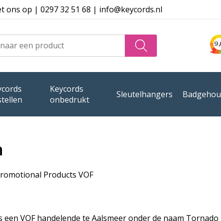
 ons op | 0297 32 51 68 | info@keycords.nl
ycords
Keycords
Sleutelhangers
Badgehou
tellen
onbedrukt
n
romotional Products VOF
is een VOF handelende te Aalsmeer onder de naam Tornado 