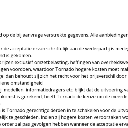
erd op de bij aanvrage verstrekte gegevens. Alle aanbiedin
 de acceptatie ervan schriftelijk aan de wederpartij is med
and is gekomen.
prijzen exclusief omzetbelasting, heffingen van overheidsw
jzigingen voordoen, waardoor Tornado hogere kosten moet m
dan behoudt zij zich het recht voor het prijsverschil door t
ziene omstandigheid.
j, modellen, informatiedragers etc. blijkt dat de uitvoering v
reenkomst is gerekend, heeft Tornado de keuze om de meerd
.
n is Tornado gerechtigd derden in te schakelen voor de uit
ftelijk te geschieden, indien zij hogere kosten veroorzaken 
e order zal pas gevolgen hebben wanneer de acceptatie ervan