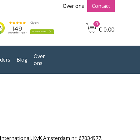
Over ons
Contact
0
€ 0,00
Over
ders
Blog
ons
International, KvK Amsterdam nr. 67034977,