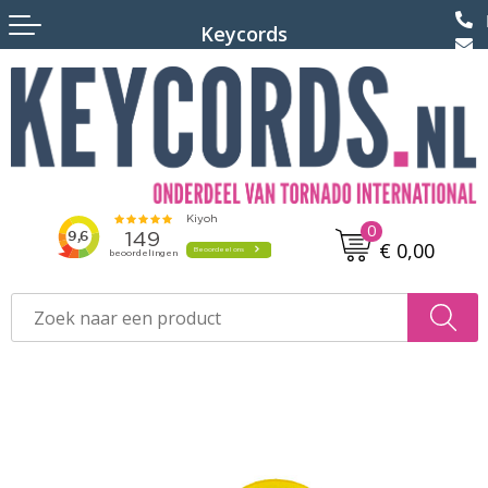
Terug
Keycords
Keycords bedrukken
Keycords met logo
Keycords met naam
0
Keycords met pashouder
€ 0,00