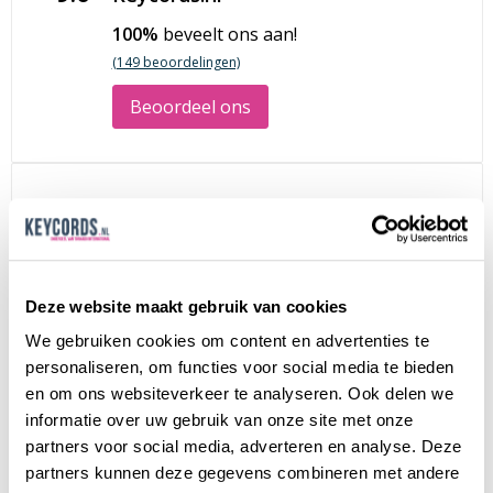
100%
beveelt ons aan!
(149 beoordelingen)
Beoordeel ons
"Behulpzaam, meedenken en goede kwaliteit"
10
Ralf
22 mei 2026
Deze website maakt gebruik van cookies
We gebruiken cookies om content en advertenties te
personaliseren, om functies voor social media te bieden
"Vragen worden snel beantwoord, en men
9
en om ons websiteverkeer te analyseren. Ook delen we
denkt mee over de opties. Snelle verzending
informatie over uw gebruik van onze site met onze
na bestelling, fij..."
partners voor social media, adverteren en analyse. Deze
partners kunnen deze gegevens combineren met andere
Marieke