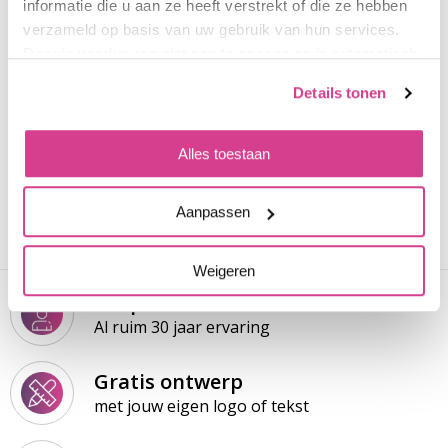
informatie die u aan ze heeft verstrekt of die ze hebben
20 mei 2026
verzameld op basis van uw gebruik van hun services.
Door je voorkeuren niet aan te passen ga je automatisch
akkoord.
Details tonen
"Snelle service, goede prijs/kwaliteit."
10
Kim
Alles toestaan
19 mei 2026
Aanpassen
Weigeren
Gespecialiseerd
Al ruim 30 jaar ervaring
Gratis ontwerp
met jouw eigen logo of tekst