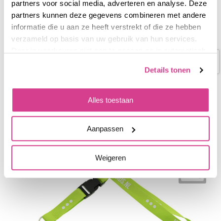
Keycord 1 kleur bedrukt met safety clip
partners voor social media, adverteren en analyse. Deze
partners kunnen deze gegevens combineren met andere
€ 0,81
vanaf
informatie die u aan ze heeft verstrekt of die ze hebben
verzameld op basis van uw gebruik van hun services.
Bedrukt geleverd in: 10 werkdag(en)
Door je voorkeuren niet aan te passen ga je automatisch
akkoord.
Details tonen
Alles toestaan
Aanpassen
Weigeren