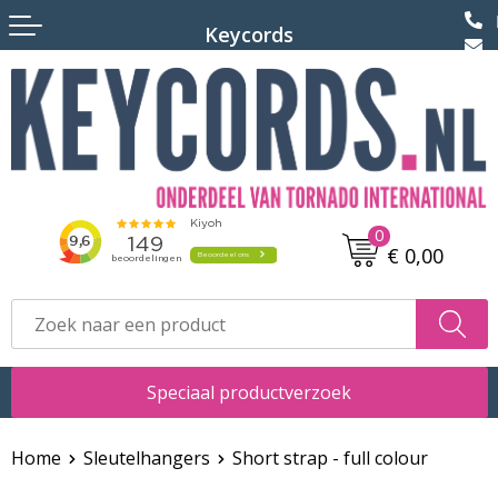
Terug
Keycords
Keycords bedrukken
Keycords met logo
Keycords met naam
0
Keycords met pashouder
€ 0,00
Speciaal productverzoek
Home
Sleutelhangers
Short strap - full colour